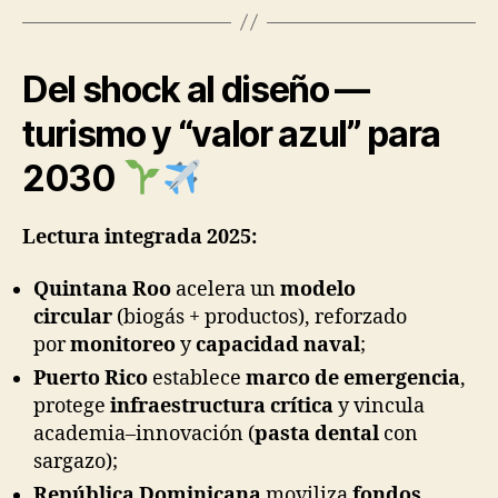
Del shock al diseño —
turismo y “valor azul” para
2030
Lectura integrada 2025:
Quintana Roo
acelera un
modelo
circular
(biogás + productos), reforzado
por
monitoreo
y
capacidad naval
;
Puerto Rico
establece
marco de emergencia
,
protege
infraestructura crítica
y vincula
academia–innovación (
pasta dental
con
sargazo);
República Dominicana
moviliza
fondos