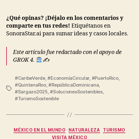
¿Qué opinas? ¡Déjalo en los comentarios y
comparte en tus redes!
Etiquétanos en
SonoraStar.ai para sumar ideas y casos locales.
Este artículo fue redactado con el apoyo de
GROK 4.
✍
#CaribeVerde
,
#EconomíaCircular
,
#PuertoRico
,
#QuintanaRoo
,
#RepúblicaDominicana
,
Etiquetas
#Sargazo2025
,
#SolucionesSostenibles
,
#TurismoSostenible
Categorías
MÉXICO EN EL MUNDO
NATURALEZA
TURISMO
VISITA MÉXICO