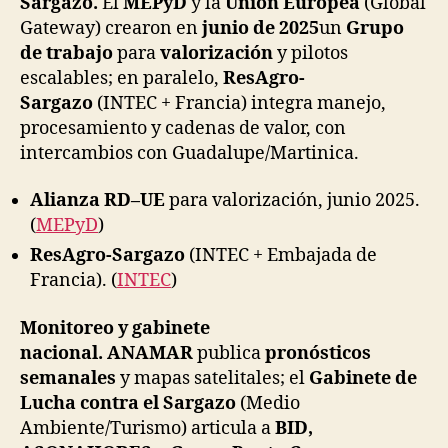
Sargazo.
El
MEPyD
y la
Unión Europea
(Global
Gateway) crearon en
junio de 2025
un
Grupo
de trabajo
para
valorización
y pilotos
escalables; en paralelo,
ResAgro-
Sargazo
(INTEC + Francia) integra manejo,
procesamiento y cadenas de valor, con
intercambios con Guadalupe/Martinica.
Alianza RD–UE
para valorización, junio 2025.
(
MEPyD
)
ResAgro-Sargazo
(INTEC + Embajada de
Francia). (
INTEC
)
Monitoreo y gabinete
nacional.
ANAMAR
publica
pronósticos
semanales
y mapas satelitales; el
Gabinete de
Lucha contra el Sargazo
(Medio
Ambiente/Turismo) articula a
BID,