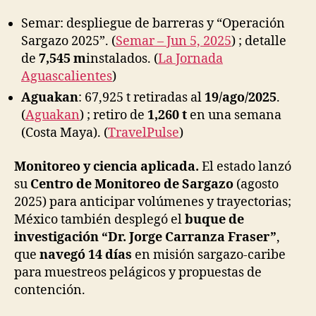
Semar: despliegue de barreras y “Operación
Sargazo 2025”. (
Semar – Jun 5, 2025
) ; detalle
de
7,545 m
instalados. (
La Jornada
Aguascalientes
)
Aguakan
: 67,925 t retiradas al
19/ago/2025
.
(
Aguakan
) ; retiro de
1,260 t
en una semana
(Costa Maya). (
TravelPulse
)
Monitoreo y ciencia aplicada.
El estado lanzó
su
Centro de Monitoreo de Sargazo
(agosto
2025) para anticipar volúmenes y trayectorias;
México también desplegó el
buque de
investigación “Dr. Jorge Carranza Fraser”
,
que
navegó 14 días
en misión sargazo-caribe
para muestreos pelágicos y propuestas de
contención.