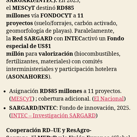
SARGARD/INTEC).
En 2025,
el
MESCyT
destinó
RD$85
millones
vía
FONDOCYT
a
11
proyectos
(suelo/forrajes, carbón activado,
geomorfología de playas). Paralelamente,
la
Red SARGARD
con
INTEC
activó un
Fondo
especial de US$1
millón
para
valorización
(biocombustibles,
fertilizantes, materiales) con comités
interministeriales y participación hotelera
(
ASONAHORES
).
Asignación
RD$85 millones
a 11 proyectos.
(
MESCyT
) ; cobertura adicional. (
El Nacional
)
SARGARD/INTEC
: Fondo de innovación, 2025.
(
INTEC – Investigación SARGARD
)
Cooperación RD–UE y ResAgro-