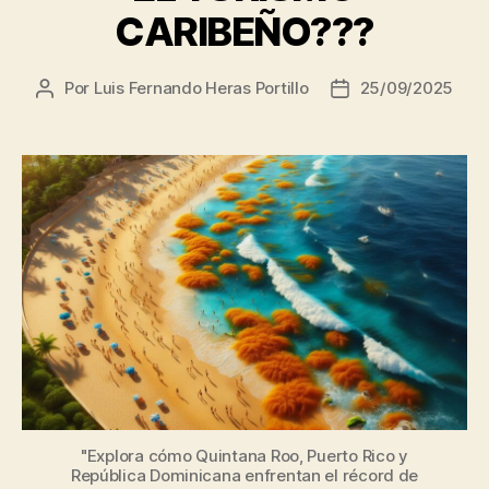
CARIBEÑO???
Por
Luis Fernando Heras Portillo
25/09/2025
Autor
Fecha
de
de
la
la
entrada
entrada
"Explora cómo Quintana Roo, Puerto Rico y
República Dominicana enfrentan el récord de