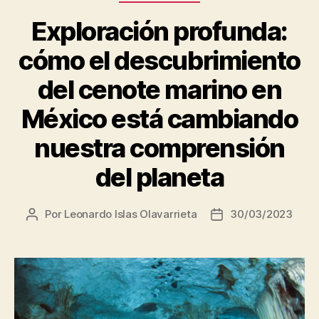
Exploración profunda:
cómo el descubrimiento
del cenote marino en
México está cambiando
nuestra comprensión
del planeta
Por
Leonardo Islas Olavarrieta
30/03/2023
Autor
Fecha
de
de
la
la
entrada
entrada