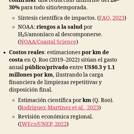
confirmar
una reducción uniforme del
20–
30%
para todo sitio/temporada.
Síntesis científica de impactos. (
FAO, 2023
)
NOAA:
riesgos a la salud
por
H₂S/amoníaco al descomponerse.
(
NOAA/Coastal Science
)
Costos reales
: estimaciones
por km de
costa
en Q. Roo (2019–2022) sitúan el gasto
anual
público/privado
entre
US$0.3 y 1.1
millones por km
, ilustrando la carga
financiera de limpiezas repetitivas y
disposición final.
Estimación científica por
km
(Q. Roo).
(
Rodríguez-Martínez et al., 2023
)
Revisión económica regional.
(
IWEco/UNEP, 2022
)