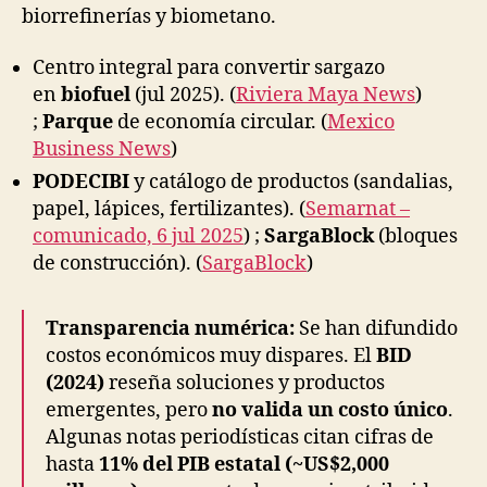
biorrefinerías y biometano.
Centro integral para convertir sargazo
en
biofuel
(jul 2025). (
Riviera Maya News
)
;
Parque
de economía circular. (
Mexico
Business News
)
PODECIBI
y catálogo de productos (sandalias,
papel, lápices, fertilizantes). (
Semarnat –
comunicado, 6 jul 2025
) ;
SargaBlock
(bloques
de construcción). (
SargaBlock
)
Transparencia numérica:
Se han difundido
costos económicos muy dispares. El
BID
(2024)
reseña soluciones y productos
emergentes, pero
no valida un costo único
.
Algunas notas periodísticas citan cifras de
hasta
11% del PIB estatal (~US$2,000