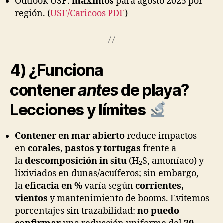
Outlook USF:
máximos
para agosto 2025 por
región. (
USF/Caricoos PDF
)
4) ¿Funciona
contener
antes
de playa?
Lecciones y límites
Contener en mar abierto
reduce impactos
en
corales, pastos y tortugas
frente a
la
descomposición in situ
(H₂S, amoníaco) y
lixiviados en dunas/acuíferos; sin embargo,
la
eficacia en %
varía según
corrientes,
vientos
y mantenimiento de booms. Evitemos
porcentajes sin trazabilidad:
no puedo