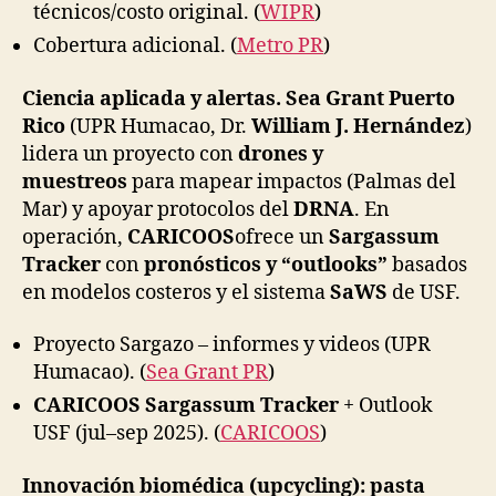
técnicos/costo original. (
WIPR
)
Cobertura adicional. (
Metro PR
)
Ciencia aplicada y alertas.
Sea Grant Puerto
Rico
(UPR Humacao, Dr.
William J. Hernández
)
lidera un proyecto con
drones y
muestreos
para mapear impactos (Palmas del
Mar) y apoyar protocolos del
DRNA
. En
operación,
CARICOOS
ofrece un
Sargassum
Tracker
con
pronósticos y “outlooks”
basados
en modelos costeros y el sistema
SaWS
de USF.
Proyecto Sargazo – informes y videos (UPR
Humacao). (
Sea Grant PR
)
CARICOOS Sargassum Tracker
+ Outlook
USF (jul–sep 2025). (
CARICOOS
)
Innovación biomédica (upcycling): pasta