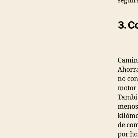
seguir
3. 
Camina
Ahorra
no con
motor 
Tambié
menos 
kilóme
de com
por ho