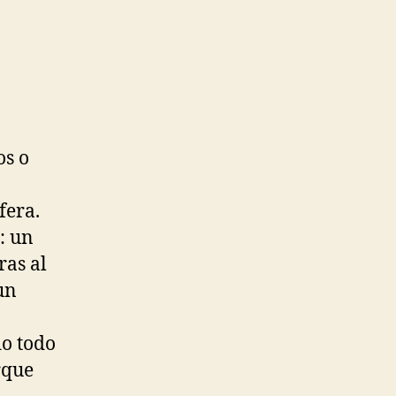
os o
fera.
: un
ras al
un
do todo
rque