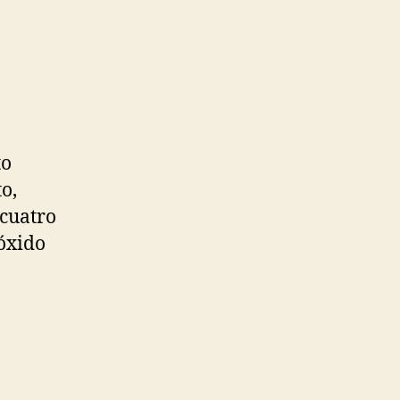
to
o,
 cuatro
ióxido