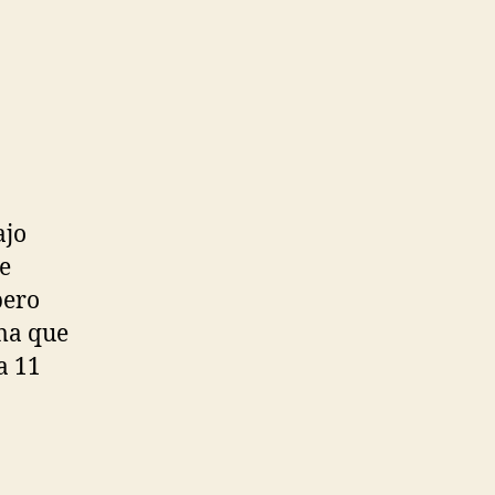
ajo
e
pero
ima que
a 11