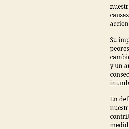
nuestr
causas
accion
Su imp
peores
cambio
y un a
consec
inunda
En def
nuestr
contri
medida