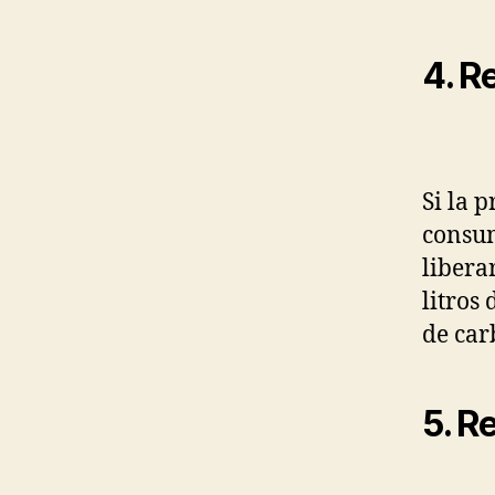
4. R
Si la 
consum
libera
litros 
de car
5. R