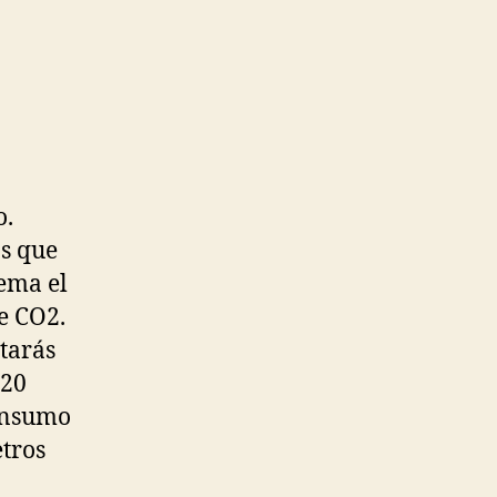
o.
s que
ema el
e CO2.
tarás
120
consumo
etros