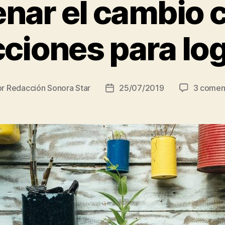
nar el cambio c
cciones para log
or
Redacción Sonora Star
25/07/2019
3 comen
r
Fecha
de
la
ada
entrada