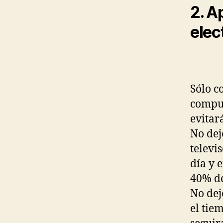
2. A
elec
Sólo c
comput
evitar
No dej
televi
día y 
40% de
No dej
el tie