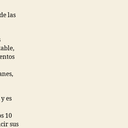
de las
s
able,
entos
anes,
 y es
os 10
cir sus