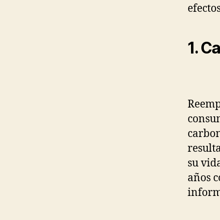
efectos
1. C
Reempl
consum
carbon
result
su vid
años c
inform