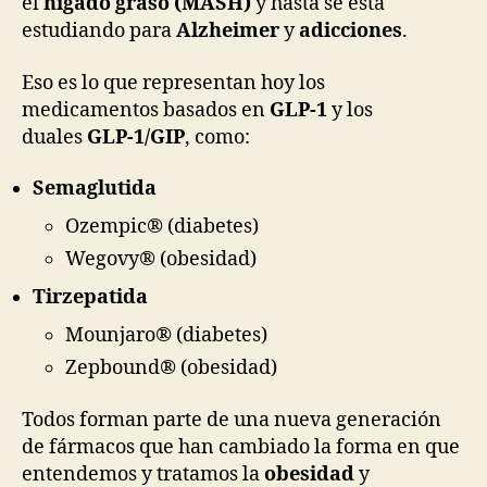
el
hígado graso (MASH)
y hasta se está
estudiando para
Alzheimer
y
adicciones
.
Eso es lo que representan hoy los
medicamentos basados en
GLP-1
y los
duales
GLP-1/GIP
, como:
Semaglutida
Ozempic® (diabetes)
Wegovy® (obesidad)
Tirzepatida
Mounjaro® (diabetes)
Zepbound® (obesidad)
Todos forman parte de una nueva generación
de fármacos que han cambiado la forma en que
entendemos y tratamos la
obesidad
y