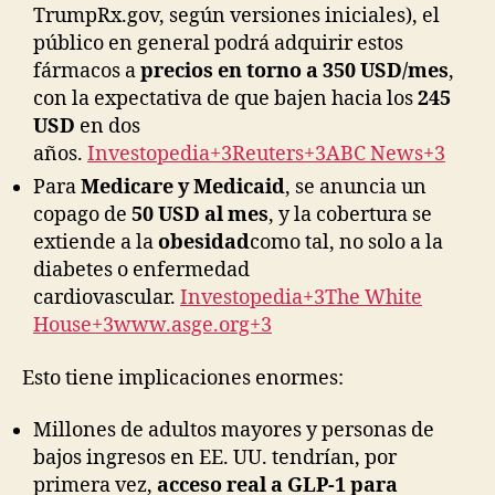
TrumpRx.gov, según versiones iniciales), el
público en general podrá adquirir estos
fármacos a
precios en torno a 350 USD/mes
,
con la expectativa de que bajen hacia los
245
USD
en dos
años.
Investopedia+3Reuters+3ABC News+3
Para
Medicare y Medicaid
, se anuncia un
copago de
50 USD al mes
, y la cobertura se
extiende a la
obesidad
como tal, no solo a la
diabetes o enfermedad
cardiovascular.
Investopedia+3The White
House+3www.asge.org+3
Esto tiene implicaciones enormes:
Millones de adultos mayores y personas de
bajos ingresos en EE. UU. tendrían, por
primera vez,
acceso real a GLP-1 para