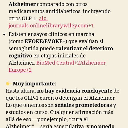
Alzheimer
comparado con otros
medicamentos antidiabéticos, incluyendo
otros GLP-1.
alz-
journals.onlinelibrary.wiley.com+1
Existen ensayos clínicos en marcha
(como
EVOKE/EVOKE+
) que evalúan si
semaglutida puede
ralentizar el deterioro
cognitivo
en etapas iniciales de
Alzheimer.
BioMed Central+2Alzheimer
Europe+2
Muy importante:
Hasta ahora,
no hay evidencia concluyente
de
que los GLP-1 curen o detengan el Alzheimer.
Lo que tenemos son
señales prometedoras
y
estudios en curso. Cualquier afirmación más
allá de eso —por ejemplo, “cura el
Alzheimer”— sería especulativa, y
no puedo