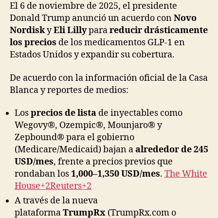
El 6 de noviembre de 2025, el presidente
Donald Trump anunció un acuerdo con
Novo
Nordisk
y
Eli Lilly
para
reducir drásticamente
los precios
de los medicamentos GLP-1 en
Estados Unidos y expandir su cobertura.
De acuerdo con la información oficial de la Casa
Blanca y reportes de medios:
Los
precios de lista
de inyectables como
Wegovy®, Ozempic®, Mounjaro® y
Zepbound® para el gobierno
(Medicare/Medicaid) bajan a
alrededor de 245
USD/mes
, frente a precios previos que
rondaban los
1,000–1,350 USD/mes
.
The White
House+2Reuters+2
A través de la nueva
plataforma
TrumpRx
(TrumpRx.com o