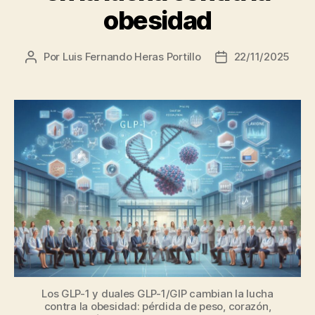
obesidad
Por
Luis Fernando Heras Portillo
22/11/2025
Autor
Fecha
de
de
la
la
entrada
entrada
Los GLP-1 y duales GLP-1/GIP cambian la lucha
contra la obesidad: pérdida de peso, corazón,