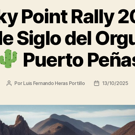
y Point Rally 2
e Siglo del Orgu
Puerto Peña
Por
Luis Fernando Heras Portillo
13/10/2025
Autor
Fecha
de
de
la
la
entrada
entrada