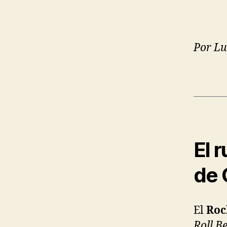
Por Lu
El 
de 
El
Roc
Roll B