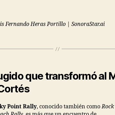
is Fernando Heras Portillo | SonoraStar.ai
rugido que transformó al 
Cortés
ky Point Rally
, conocido también como
Rock 
each Rally
, es más que un encuentro de