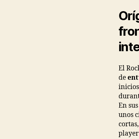
Orí
fro
int
El Roc
de
ent
inicio
durant
En sus
unos c
cortas
player