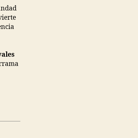
mandad
vierte
encia
vales
errama