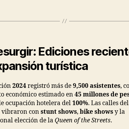
resurgir: Ediciones recien
xpansión turística
ción
2024
registró más de
9,500 asistentes
, c
to económico estimado en
45 millones de pe
de ocupación hotelera del
100%
. Las calles del
 vibraron con
stunt shows
,
bike shows
y la
ional elección de la
Queen of the Streets
.