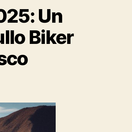
025: Un
llo Biker
sco