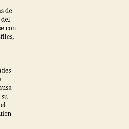
as de
 del
se
con
files,
ades
s
pausa
 su
 el
quien