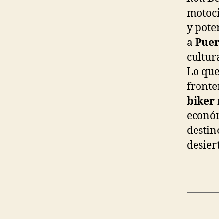
motoci
y pote
a
Puer
cultur
Lo que
fronte
biker
económ
destin
desier