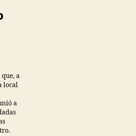
o
a
que, a
a local
unió a
odadas
as
tro.