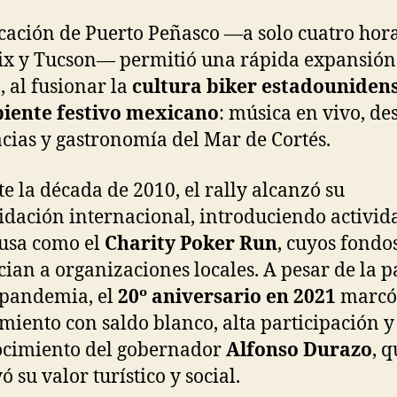
cación de Puerto Peñasco —a solo cuatro hor
x y Tucson— permitió una rápida expansión
, al fusionar la
cultura biker estadouniden
iente festivo mexicano
: música en vivo, des
cias y gastronomía del Mar de Cortés.
e la década de 2010, el rally alcanzó su
idación internacional, introduciendo activid
usa como el
Charity Poker Run
, cuyos fondo
cian a organizaciones locales. A pesar de la 
 pandemia, el
20º aniversario en 2021
marcó
miento con saldo blanco, alta participación y
ocimiento del gobernador
Alfonso Durazo
, 
 su valor turístico y social.