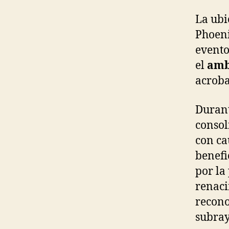
La ubi
Phoeni
evento
el
amb
acroba
Durant
consol
con ca
benefi
por la
renaci
recon
subrayó