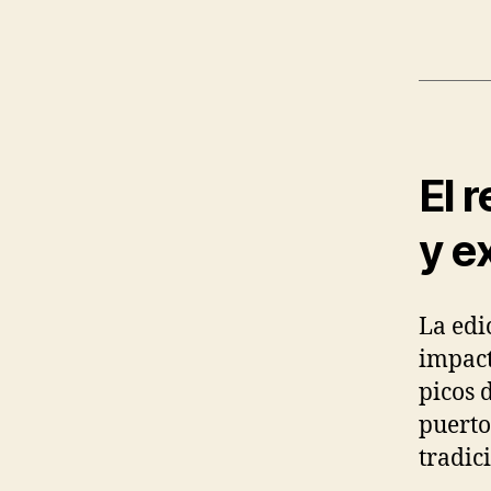
El 
y e
La edi
impac
picos 
puerto
tradic