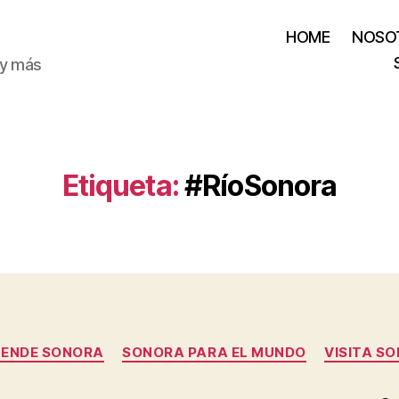
HOME
NOSO
 y más
Etiqueta:
#RíoSonora
Categorías
ENDE SONORA
SONORA PARA EL MUNDO
VISITA S