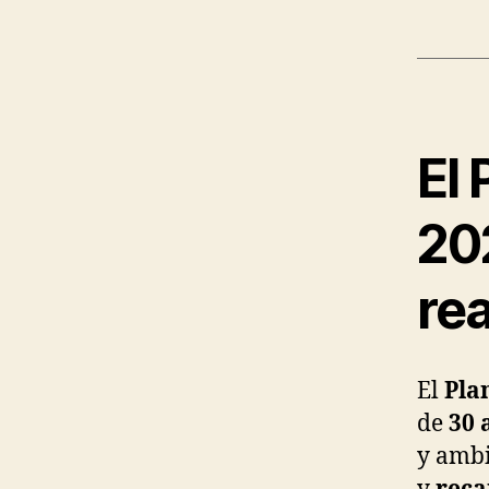
El 
20
rea
El
Pla
de
30 
y ambi