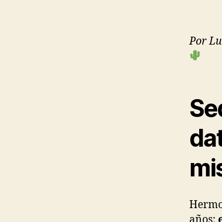
Por Lu
Se
dat
mi
Hermos
años: