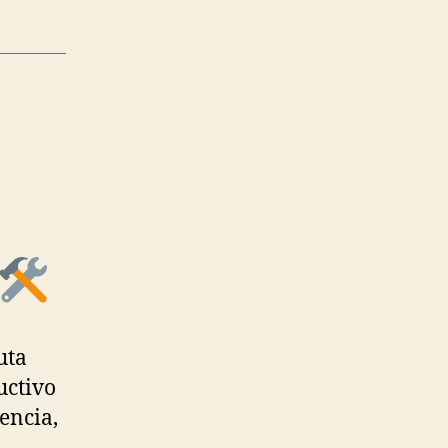
uta
uctivo
encia,