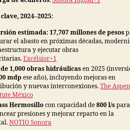
rga de acuíferos
.
Sonora Digital+1
 clave, 2024–2025:
rsión estimada: 17,707 millones de pesos
p
urar el abasto en próximas décadas, modern
aestructura y ejecutar obras
ritarias.
Excélsior+1
de 1,000 obras hidráulicas
en 2025 (invers
000 mdp
ese año), incluyendo mejoras en
ribución y nuevas interconexiones.
The Aspe
itute México
ass Hermosillo
con capacidad de
800 l/s
para
ncear presiones y mejorar reparto en la
tal.
NOTIO Sonora