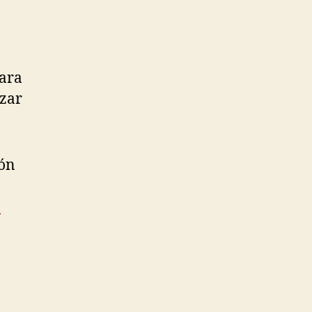
ara
izar
ión
n