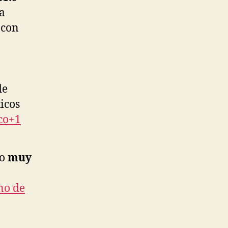
a
 con
de
icos
co+1
mo
muy
no de