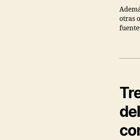
Además
otras 
fuente
Tr
del
co