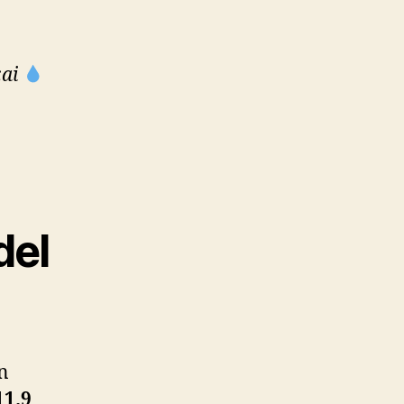
ai
:
del
n
11.9