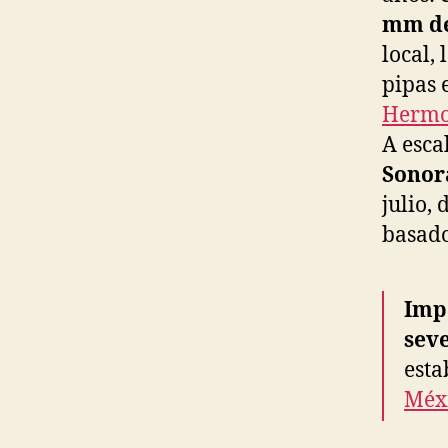
mm de
local,
pipas 
Hermo
A esca
Sonor
julio,
basado
Imp
sev
esta
Méx