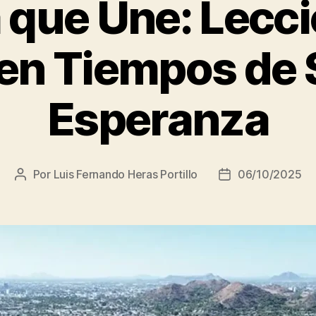
 que Une: Lecc
en Tiempos de 
Esperanza
Por
Luis Fernando Heras Portillo
06/10/2025
Autor
Fecha
de
de
la
la
entrada
entrada