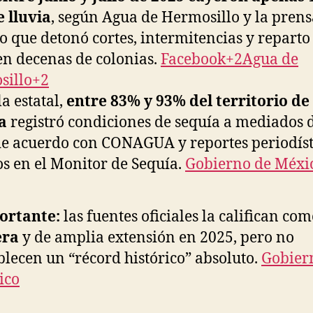
 lluvia
, según Agua de Hermosillo y la prens
 lo que detonó cortes, intermitencias y reparto
en decenas de colonias.
Facebook+2Agua de
sillo+2
la estatal,
entre 83% y 93% del territorio de
a
registró condiciones de sequía a mediados 
 de acuerdo con CONAGUA y reportes periodíst
s en el Monitor de Sequía.
Gobierno de Méxi
ortante:
las fuentes oficiales la califican co
era
y de amplia extensión en 2025, pero no
blecen un “récord histórico” absoluto.
Gobier
ico