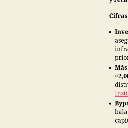
y
reca
Cifras
Inve
aseg
infr
prio
Más 
~
2,
dist
Inst
Byp
bala
capi