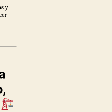
os
y
cer
a
,
a