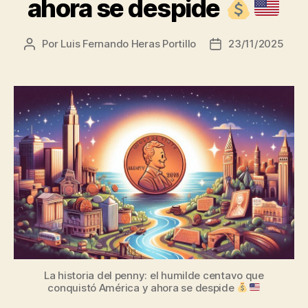
ahora se despide
Por
Luis Fernando Heras Portillo
23/11/2025
Autor
Fecha
de
de
la
la
entrada
entrada
La historia del penny: el humilde centavo que
conquistó América y ahora se despide