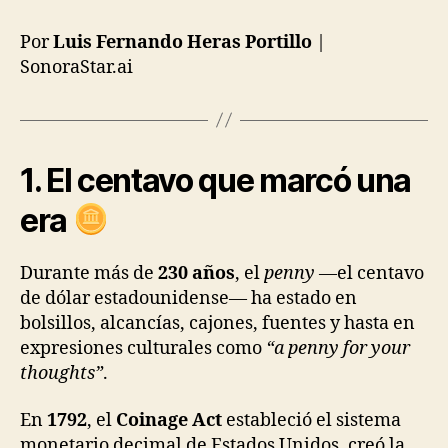
Por
Luis Fernando Heras Portillo
|
SonoraStar.ai
1. El centavo que marcó una
era
Durante más de
230 años
, el
penny
—el centavo
de dólar estadounidense— ha estado en
bolsillos, alcancías, cajones, fuentes y hasta en
expresiones culturales como
“a penny for your
thoughts”
.
En
1792
, el
Coinage Act
estableció el sistema
monetario decimal de Estados Unidos, creó la