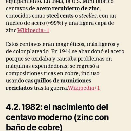
equipamiento. En
1943
, la U.S. Mint fabricó
centavos de
acero recubierto de zinc
,
conocidos como
steel cents
o
steelies
, con un
núcleo de acero (≈99%) y una ligera capa de
zinc.
Wikipedia+1
Estos centavos eran magnéticos, más ligeros y
de color plateado. En 1944 se abandonó el acero
porque se oxidaba y causaba problemas en
máquinas expendedoras; se regresó a
composiciones ricas en cobre, incluso
usando
casquillos de municiones
reciclados
tras la guerra.
Wikipedia+1
4.2. 1982: el nacimiento del
centavo moderno (zinc con
baño de cobre)