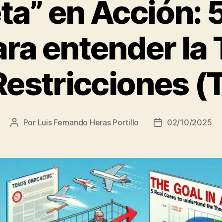
ta” en Acción: 
ara entender la 
Restricciones 
Por
Luis Fernando Heras Portillo
02/10/2025
Autor
Fecha
de
de
la
la
entrada
entrada