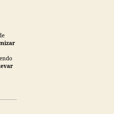
de
mizar
iendo
levar