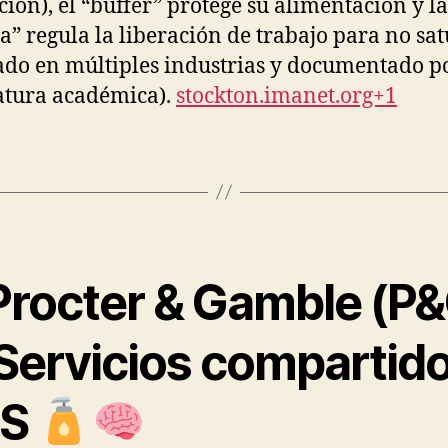
cción), el “buffer” protege su alimentación y la
a” regula la liberación de trabajo para no sat
ado en múltiples industrias y documentado 
ratura académica).
stockton.imanet.org+1
Procter & Gamble (P
Servicios compartido
S