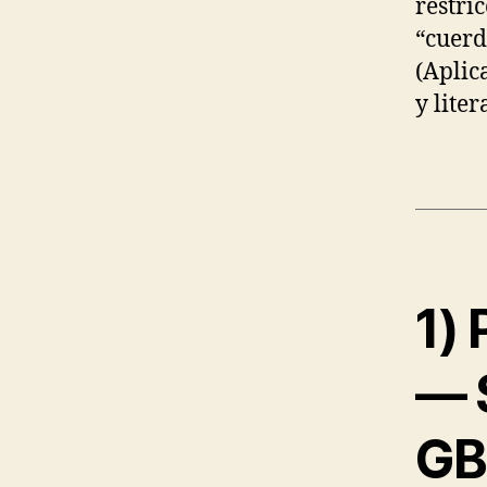
restri
“cuerd
(Aplic
y lite
1)
— 
GB