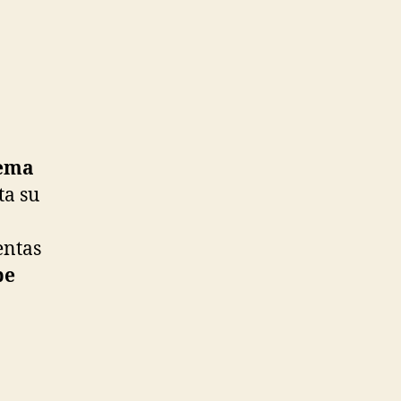
tema
ta su
entas
pe