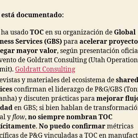
í está documentado:
 ha usado
TOC
en su organización de
Global
ness Services (GBS)
para
acelerar proyecto
regar mayor valor
, según presentación oficia
vento de Goldratt Consulting (Utah Operation
mit).
Goldratt Consulting
evistas y materiales del ecosistema de
share
ices
confirman el liderazgo de P&G/GBS (To
anha) y discuten prácticas para
mejorar fluj
idad
en GBS; si bien hablan de transformaci
tal y
flow
,
no siempre nombran TOC
lícitamente
.
No puedo confirmar
métricas
cíficas de P&G vinculadas a TOC en manufact