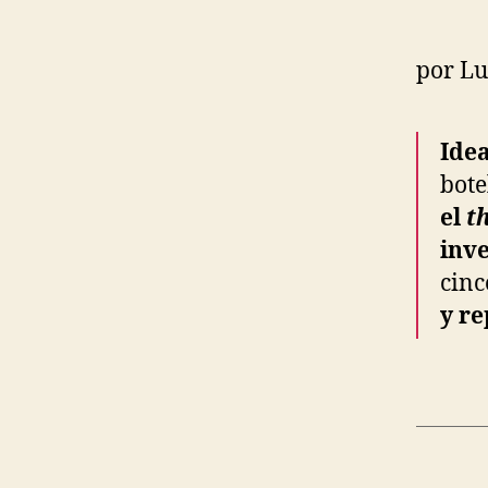
por Lu
Idea
bote
el
t
inv
cinc
y re