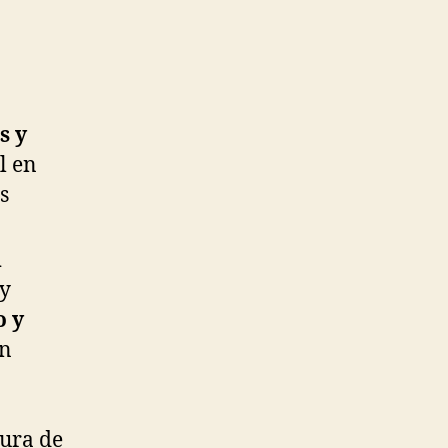
s y
l en
s
d
ny
o y
ón
ura de