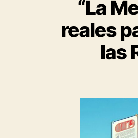
“La Me
reales p
las 