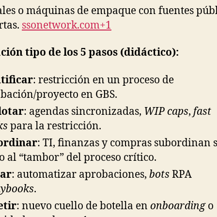
les o máquinas de empaque con fuentes públ
rtas.
ssonetwork.com+1
ción tipo de los 5 pasos (didáctico):
tificar
: restricción en un proceso de
bación/proyecto en GBS.
lotar
: agendas sincronizadas,
WIP caps
,
fast
ks
para la restricción.
ordinar
: TI, finanzas y compras subordinan 
o al “tambor” del proceso crítico.
var
: automatizar aprobaciones,
bots
RPA
aybooks
.
tir
: nuevo cuello de botella en
onboarding
o