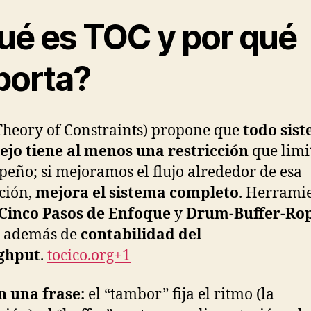
ué es TOC y por qué
porta?
Theory of Constraints) propone que
todo sis
jo tiene al menos una restricción
que limi
eño; si mejoramos el flujo alrededor de esa
cción,
mejora el sistema completo
. Herrami
Cinco Pasos de Enfoque
y
Drum-Buffer-Ro
, además de
contabilidad del
ghput
.
tocico.org+1
n una frase:
el “tambor” fija el ritmo (la