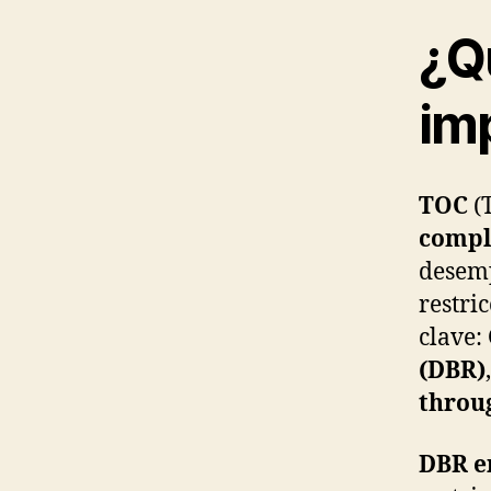
¿Q
im
TOC
(
comple
desemp
restri
clave:
(DBR)
throu
DBR e