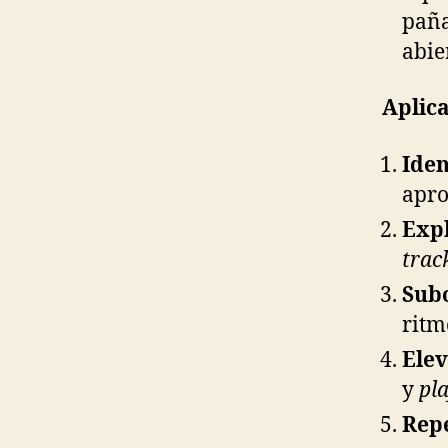
paña
abie
Aplica
Iden
apro
Exp
trac
Sub
ritm
Ele
y
pl
Repe