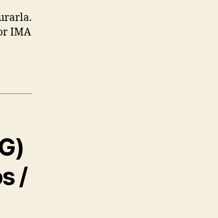
urarla.
por IMA
&G)
s /