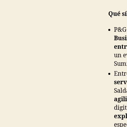
Qué s
P&G
Busi
ent
un e
Sum
Entr
serv
Sald
agil
digi
exp
espe