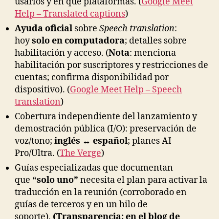
usarlos y en qué plataformas. (
Google Meet
Help – Translated captions
)
Ayuda oficial
sobre
Speech translation
:
hoy
solo en computadora
; detalles sobre
habilitación y acceso. (
Nota
: menciona
habilitación por suscriptores y restricciones de
cuentas; confirma disponibilidad por
dispositivo). (
Google Meet Help – Speech
translation
)
Cobertura independiente del lanzamiento y
demostración pública (I/O): preservación de
voz/tono;
inglés ↔ español
; planes AI
Pro/Ultra. (
The Verge
)
Guías especializadas que documentan
que
“solo uno”
necesita el plan para activar la
traducción en la reunión (corroborado en
guías de terceros y en un hilo de
soporte).
(Transparencia: en el blog de