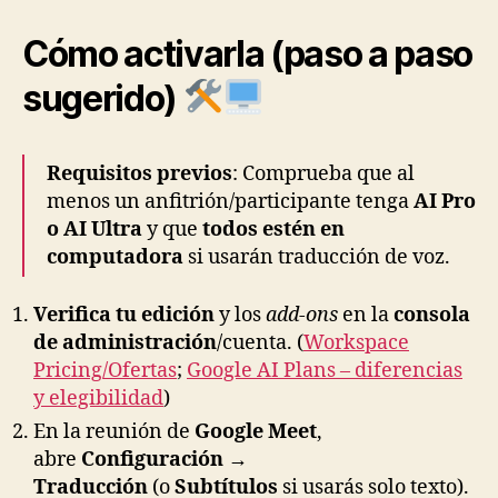
Cómo activarla (paso a paso
sugerido)
Requisitos previos
: Comprueba que al
menos un anfitrión/participante tenga
AI Pro
o AI Ultra
y que
todos estén en
computadora
si usarán traducción de voz.
Verifica tu edición
y los
add-ons
en la
consola
de administración
/cuenta. (
Workspace
Pricing/Ofertas
;
Google AI Plans – diferencias
y elegibilidad
)
En la reunión de
Google Meet
,
abre
Configuración →
Traducción
(o
Subtítulos
si usarás solo texto).