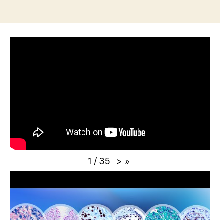
>
»
1
/
35