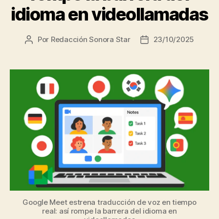
idioma en videollamadas
Por
Redacción Sonora Star
23/10/2025
Autor
Fecha
de
de
la
la
entrada
entrada
Google Meet estrena traducción de voz en tiempo
real: así rompe la barrera del idioma en