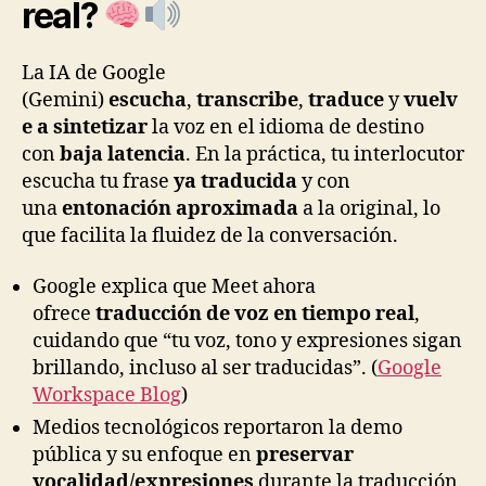
real?
La IA de Google
(Gemini)
escucha
,
transcribe
,
traduce
y
vuelv
e a sintetizar
la voz en el idioma de destino
con
baja latencia
. En la práctica, tu interlocutor
escucha tu frase
ya traducida
y con
una
entonación aproximada
a la original, lo
que facilita la fluidez de la conversación.
Google explica que Meet ahora
ofrece
traducción de voz en tiempo real
,
cuidando que “tu voz, tono y expresiones sigan
brillando, incluso al ser traducidas”. (
Google
Workspace Blog
)
Medios tecnológicos reportaron la demo
pública y su enfoque en
preservar
vocalidad/expresiones
durante la traducción.