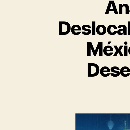
Aná
Desloca
Méxic
Dese