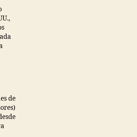
o
UU.,
os
gada
a
es de
iores)
desde
ra