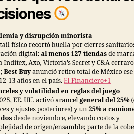
cisiones
emia y disrupción minorista
etail físico recortó huella por cierres sanitario
ación digital:
al menos 127 tiendas
de marc
 Inditex, Axo, Victoria’s Secret y C&A cerrar
0;
Best Buy
anunció retiro total de México ese
 12-13 años en el país.
El Financiero+1
celes y volatilidad en reglas del juego
025, EE. UU. activó arancel
general del 25%
(
ces y ajustes posteriores) y un
25% a camion
ados
desde noviembre, elevando costos y
lejidad de origen/ensamble; parte de la cob