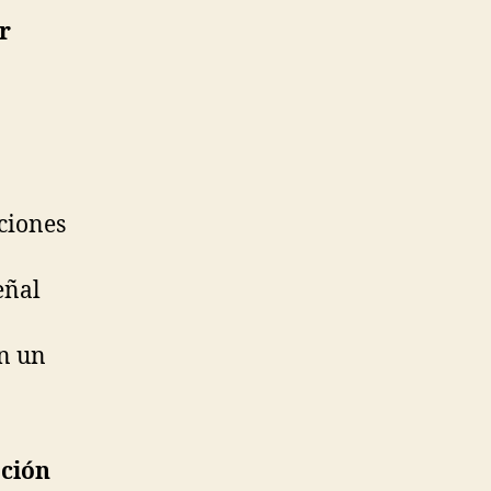
r
ciones
eñal
n un
ación