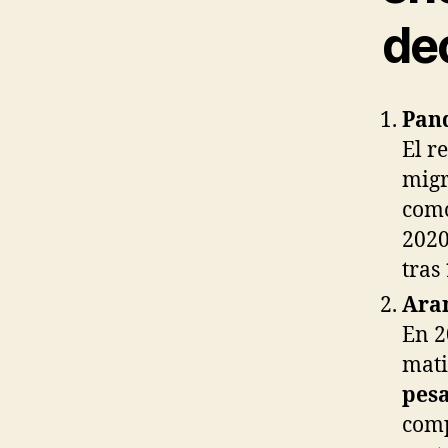
de
Pand
El r
migr
como
202
tras
Aran
En 2
mati
pes
comp