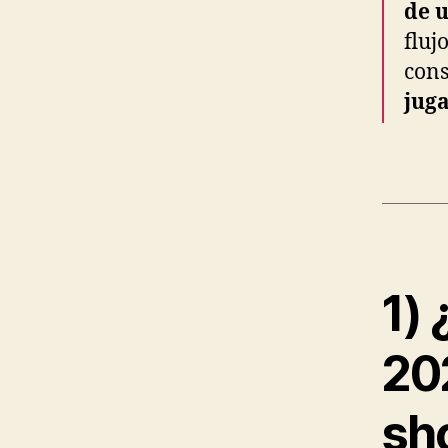
de u
fluj
cons
jug
1)
20
sh