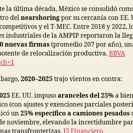
e la última década, México se consolidó com
tro del
nearshoring
por su cercanía con EE. 
 competitivos y el T-MEC. Entre 2018 y 2022, l
s industriales de la AMPIP reportaron la lle
0 nuevas firmas
(promedio 207 por año), un
potente de relocalización productiva.
BBVA
rch+1
mbargo,
2020–2025
trajo vientos en contra:
025
EE. UU. impuso
aranceles del 25%
a bien
co (con ajustes y exenciones parciales poster
licó un
25% específico a camiones pesados
 de noviembre, elevando la incertidumbre pa
nas transfronterizas.
El Financiero