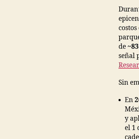
Durant
epicen
costos
parque
de
~83
señal 
Resea
Sin e
En
2
Méxi
y ap
el 1
cade