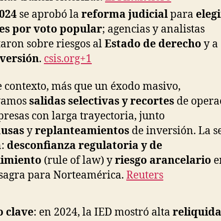
024
se aprobó la
reforma judicial
para
elegi
es por voto popular
; agencias y analistas
taron sobre riesgos al
Estado de derecho
y a
nversión
.
csis.org+1
e contexto, más que un éxodo masivo,
vamos
salidas selectivas y recortes
de opera
resas con larga trayectoria, junto
usas
y
replanteamientos
de inversión. La s
n:
desconfianza regulatoria y de
imiento
(rule of law) y
riesgo arancelario
e
sagra para Norteamérica.
Reuters
o clave
: en 2024, la IED mostró alta
reliquid