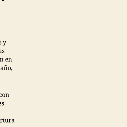
s y
as
on en
 año,
con
es
ertura