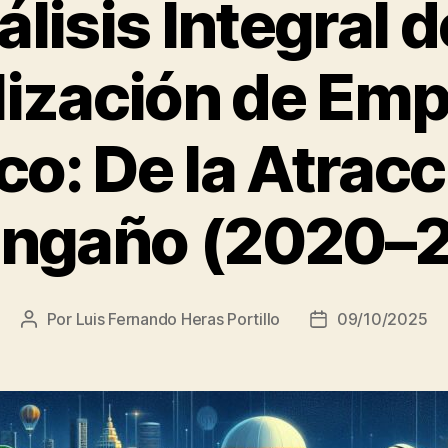
lisis Integral d
lización de Emp
o: De la Atracc
ngaño (2020–
Por
Luis Fernando Heras Portillo
09/10/2025
Autor
Fecha
de
de
la
la
entrada
entrada