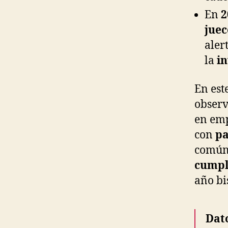
En
2
juec
aler
la
i
En est
obser
en emp
con
pa
comú
cumpl
año bi
Dat