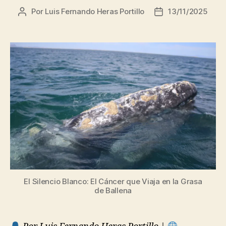
Por
Luis Fernando Heras Portillo
13/11/2025
Autor
Fecha
de
de
la
la
entrada
entrada
El Silencio Blanco: El Cáncer que Viaja en la Grasa
de Ballena