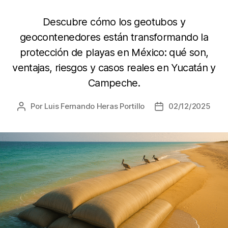
Descubre cómo los geotubos y
geocontenedores están transformando la
protección de playas en México: qué son,
ventajas, riesgos y casos reales en Yucatán y
Campeche.
Por
Luis Fernando Heras Portillo
02/12/2025
Autor
Fecha
de
de
la
la
entrada
entrada