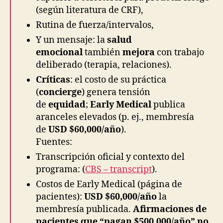
(según literatura de CRF),
Rutina de fuerza/intervalos,
Y un mensaje: la
salud
emocional
también
mejora
con trabajo
deliberado (terapia, relaciones).
Críticas
: el costo de su práctica
(
concierge
) genera tensión
de
equidad
;
Early Medical
publica
aranceles elevados (p. ej., membresía
de
USD $60,000/año
).
Fuentes:
Transcripción oficial y contexto del
programa: (
CBS – transcript
).
Costos de Early Medical (página de
pacientes):
USD $60,000/año
la
membresía publicada.
Afirmaciones de
pacientes que “pagan $500,000/año” no