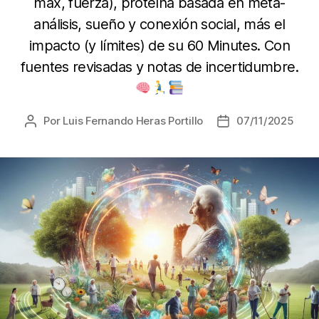
máx, fuerza), proteína basada en meta-
análisis, sueño y conexión social, más el
impacto (y límites) de su 60 Minutes. Con
fuentes revisadas y notas de incertidumbre.
Por
Luis Fernando Heras Portillo
07/11/2025
Autor
Fecha
de
de
la
la
entrada
entrada