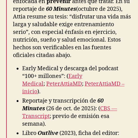
enfocada en
prevenir
antes que tratar. En su
reportaje de
60 Minutes
(octubre de 2025),
Attia resume su tesis: “disfrutar una vida más
larga y saludable exige entrenamiento
serio”, con especial énfasis en ejercicio,
nutrición, sueño y salud emocional. Estos
hechos son verificables en las fuentes
oficiales citadas abajo.
Early Medical y descarga del podcast
“100+ millones”: (
Early
Medical
;
PeterAttiaMD
;
PeterAttiaMD –
inicio
).
Reportaje y transcripción de
60
Minutes
(26 de oct. de 2025): (
CBS —
Transcript
; previo de emisión esa
semana).
Libro
Outlive
(2023), ficha del editor: