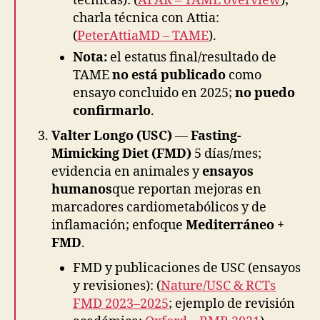
técnicas): (
AFAR – TAME overview
);
charla técnica con Attia:
(
PeterAttiaMD – TAME
).
Nota:
el estatus final/resultado de
TAME
no está publicado
como
ensayo concluido en 2025;
no puedo
confirmarlo
.
Valter Longo (USC)
—
Fasting-
Mimicking Diet (FMD)
5 días/mes;
evidencia en animales y
ensayos
humanos
que reportan mejoras en
marcadores cardiometabólicos y de
inflamación; enfoque
Mediterráneo +
FMD
.
FMD y publicaciones de USC (ensayos
y revisiones): (
Nature/USC & RCTs
FMD 2023–2025
; ejemplo de revisión