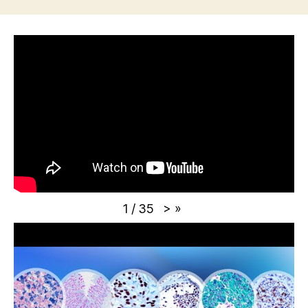
>
»
1
/
35