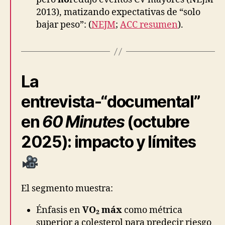
2013), matizando expectativas de “solo
bajar peso”: (
NEJM
;
ACC resumen
).
La
entrevista-“documental”
en
60 Minutes
(octubre
2025): impacto y límites
El segmento muestra:
Énfasis en
VO₂ máx
como métrica
superior a colesterol para predecir riesgo