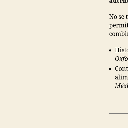
autén
No se 
permi
combin
Hist
Oxfo
Cont
alim
Méxi