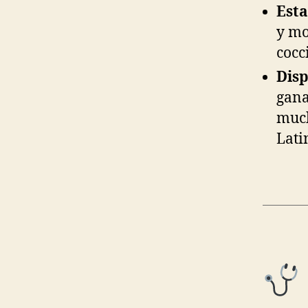
Esta
y mo
cocc
Disp
gana
much
Lati