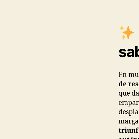
sab
En muc
de res
que dab
empana
despla
margar
triunf