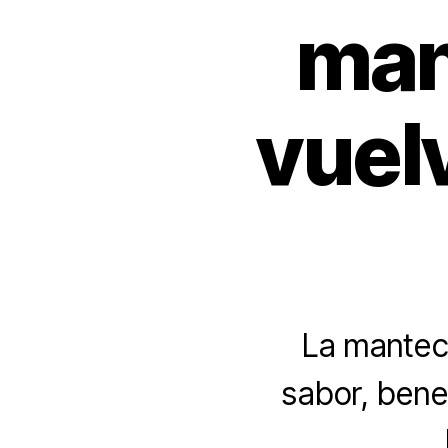
man
vuelv
La manteca
sabor, bene