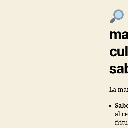
ma
cul
sa
La man
Sabo
al c
frit