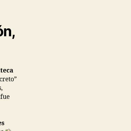
ón,
teca
creto”
,
 fue
es