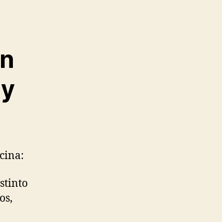
ón
 y
cina:
istinto
os,