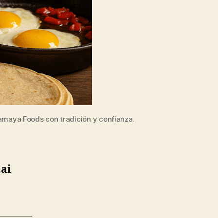
conquistar
la
cocina
lamaya Foods con tradición y confianza.
ai