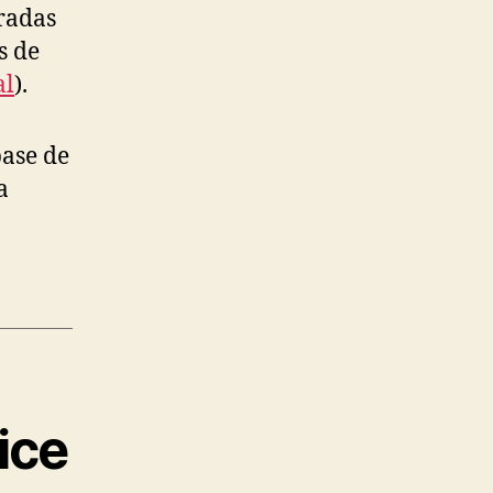
uradas
s de
al
).
base de
a
ice