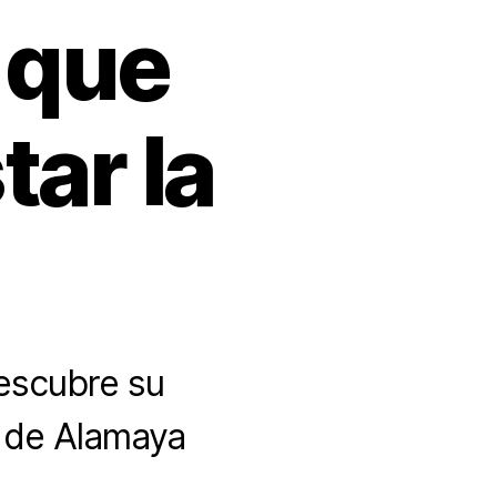
 que
tar la
Descubre su
w de Alamaya
.