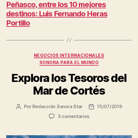
Peñasco, entre los 10 mejores
destinos: Luis Fernando Heras
Portillo
Categorías
NEGOCIOS INTERNACIONALES
SONORA PARA EL MUNDO
Explora los Tesoros del
Mar de Cortés
Por
Redacción Sonora Star
15/07/2019
Autor
Fecha
de
de
en
3 comentarios
la
la
Explora
entrada
entrada
los
Tesoros