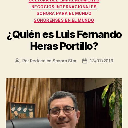
NEGOCIOS INTERNACIONALES
SONORA PARA EL MUNDO
SONORENSES EN EL MUNDO
¿Quién es Luis Fernando
Heras Portillo?
Por
Redacción Sonora Star
13/07/2019
Autor
Fecha
de
de
la
la
entrada
entrada