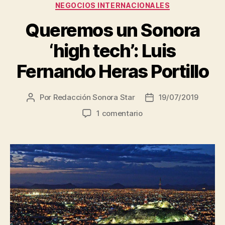
NEGOCIOS INTERNACIONALES
Queremos un Sonora
‘high tech’: Luis
Fernando Heras Portillo
Por
Redacción Sonora Star
19/07/2019
Autor
Fecha
de
de
en
1 comentario
la
la
Queremos
entrada
entrada
un
Sonora
‘high
tech’:
Luis
Fernando
Heras
Portillo