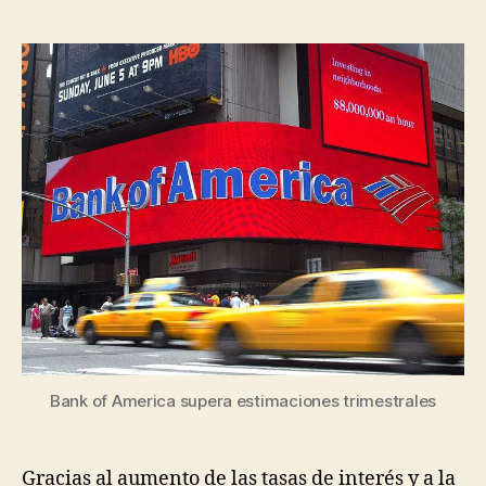
de
de
la
la
entrada
entrada
Bank of America supera estimaciones trimestrales
Gracias al aumento de las tasas de interés y a la